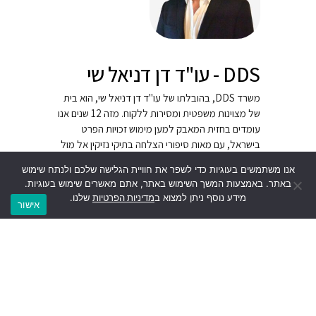
DDS - עו"ד דן דניאל שי
משרד DDS, בהובלתו של עו"ד דן דניאל שי, הוא בית
של מצוינות משפטית ומסירות ללקוח. מזה 12 שנים אנו
עומדים בחזית המאבק למען מימוש זכויות הפרט
בישראל, עם מאות סיפורי הצלחה בתיקי נזיקין אל מול
חברות ביטוח, ביטוח לאומי ומשרד הביטחון.
אנו משתמשים בעוגיות כדי לשפר את חוויית הגלישה שלכם ולנתח שימוש
באתר. באמצעות המשך השימוש באתר, אתם מאשרים שימוש בעוגיות.
מידע נוסף ניתן למצוא ב
מדיניות הפרטיות
שלנו.
וואטסאפ
טלפון
אישור
האם המאמר עזר לך להבין את הנושא?
כן
לא