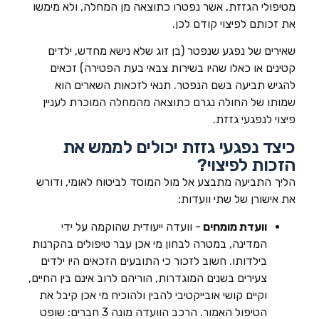
מטיפולי הגזזת, אשר נפטרו כתוצאה מן המחלה, ולא מימשו
את זכותם לפיצוי קודם לכן.
שאירים של נפגע שנפטר (בן זוג שלא נישא מחדש, ילדים
קטינים או כאלו שהיו בשירות צבאי בעת הפטירה) זכאים
להגיש תביעה בשם הנפטר. תנאי לזכאות השארים הוא
שמותו של החולה נגרם כתוצאה מהמחלה המוכרת לעניין
פיצוי לנפגעי גזזת.
כיצד נפגעי גזזת יכולים לממש את
הזכות לפיצוי?
הליך התביעה מתבצע אל מול המוסד לביטוח לאומי, ודורש
את אישורן של שתי וועדות:
וועדת מומחים
- וועדה ייעודית שהוקמה על ידי
המדינה, במטרה לבחון מי אכן עבר טיפולים בהקרנות
בילדותו. חשוב לזכור כי התובעים הזכאים היו ילדים
צעירים בשנים המוגדרות, הוריהם לרוב אינם בין החיים,
וקיים קושי אובייקטיבי להבין ולהוכיח מי אכן קיבל את
הטיפול האמור. הרכב הוועדה מונה 3 חברים: שופט