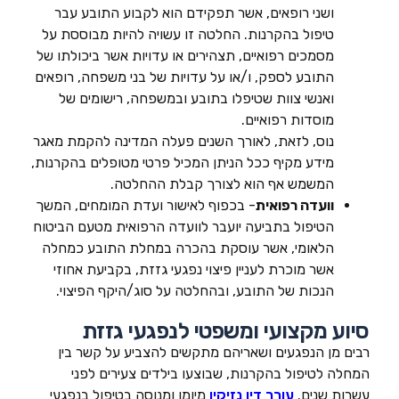
ושני רופאים, אשר תפקידם הוא לקבוע התובע עבר
טיפול בהקרנות. החלטה זו עשויה להיות מבוססת על
מסמכים רפואיים, תצהירים או עדויות אשר ביכולתו של
התובע לספק, ו/או על עדויות של בני משפחה, רופאים
ואנשי צוות שטיפלו בתובע ובמשפחה, רישומים של
מוסדות רפואיים.
נוס, לזאת, לאורך השנים פעלה המדינה להקמת מאגר
מידע מקיף ככל הניתן המכיל פרטי מטופלים בהקרנות,
המשמש אף הוא לצורך קבלת ההחלטה.
וועדה רפואית
- בכפוף לאישור ועדת המומחים, המשך
הטיפול בתביעה יועבר לוועדה הרפואית מטעם הביטוח
הלאומי, אשר עוסקת בהכרה במחלת התובע כמחלה
אשר מוכרת לעניין פיצוי נפגעי גזזת, בקביעת אחוזי
הנכות של התובע, ובהחלטה על סוג/היקף הפיצוי.
סיוע מקצועי ומשפטי לנפגעי גזזת
רבים מן הנפגעים ושאריהם מתקשים להצביע על קשר בין
המחלה לטיפול בהקרנות, שבוצעו בילדים צעירים לפני
עשרות שנים.
עורך דין נזיקין
מיומן ומנוסה בטיפול בנפגעי