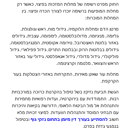
החוק מפרט רשימה של מחלות המזכות בפיצוי, כאשר רק
מחלות המופיעות ברשימה יוכרו לצורך הכרה ופיצוי. בין
המחלות המוכרות:
סרטן הדם ומחלות הלוקמיה, גידולי מוח, ראש וגולגולת,
גליומה, מניגיומה, מדולובלסטומה, לימפומה, עצבית, גידולים
באזור בלוטת האצטרובל, נוירומה אקוסטית, המנגיובלסטומה,
גידולים בבלוטות הרוק ובבלוטת התריס, גידול פפילארי, גידול
פוליקולרי, גידול מדולרי, גידול אנאפלסטי, גידולי עור באזור
הראש והצוואר, מלנומה וקרצינומה.
מחלות עור שאינן מאירות, התקרחות באזורי הצטלקות בעור
הקרקפת.
הגשת תביעת נזיקין בשל טיפול בהקרנות כרוכה במורכבויות
רבות, התמודדות עם בירוקרטיה, ועדות רפואיות מחמירות
והתנהלות אל מול הביטוח הלאומי, הדורשת בקיאות והיכרות
עם תבחיני המוסד והתנהלות הוועדות. למיצוי זכויות מלא
חשוב
להסתייע בעורך דין מיומן בתחום נזקי גוף
ובטיפול
בנפגעי גזזת בפרט.