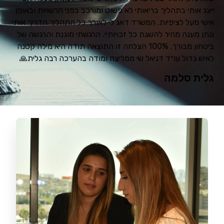
ייצג אותי בתהליך בריאותי לא פשוט ומורכב בפני הרשויות ובאופן
אישי מעל לציפיות. המשרד דאג לי לאורך כל התהליך הדריך אותי
ונתן מענה מהיר להשגת כל זכויותיי. הרגשתי מוגנת והרגשה של
ביטחון מבורך. 100% הצלחה זו התוצאה תודה היא מילה קטנה
לאיש גדול עו״ד דניאל שי ממליצה ומודה בהערכה רבה גלית🙏
גלית סלמה