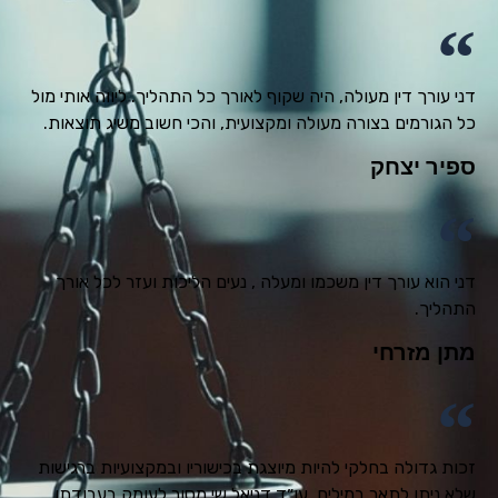
דני עורך דין מעולה, היה שקוף לאורך כל התהליך. ליווה אותי מול
כל הגורמים בצורה מעולה ומקצועית, והכי חשוב משיג תוצאות.
ספיר יצחק
דני הוא עורך דין משכמו ומעלה , נעים הליכות ועזר לכל אורך
התהליך.
מתן מזרחי
זכות גדולה בחלקי להיות מיוצגת בכישוריו ובמקצועיות ברגישות
שלא ניתן לתאר במילים. עו״ד דניאל שי מסור לעומק בעבודתו.