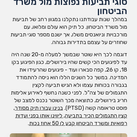
סוגי תביעות נפוצות מול משרד
הביטחון
במהלך שנות עבודתנו נתקלנו במגוון רחב של תביעות
מול משרד הביטחון. כל תיק הוא עולם ומלואו, עם
מורכבויות וניואנסים משלו, אך ישנם מספר סוגי תביעות
שחוזרים על עצמם בתדירות גבוהה.
דוגמה לכך היא שוטר שבמשך למעלה מ-20 שנה היה
עד לפיגועים הכי קשים שהיו בירושלים, כגון הפיגוע בקו
18, קו 26, קפה סבארו ועוד - פיגועים שהרעידו את
המדינה. במשך כל השנים הללו הוא ניסה להתמודד
בגבורה בכוחות עצמו ולא הגיש תביעה לקצין
התגמולים של צה"ל. לפני כשנה נחשף לאירוע אלימות
חריג בירושלים, כתוצאה מכך השוטר נכנס למצב של
פוסט טראומה קשה (PTSD).
בנינו עבורו תיק מסודר,
קצין התגמולים הכיר בתביעה, ליווינו אותו בפני ועדות
רפואיות ומשרד הביטחון קבע לו 50 אחוז נכות
.