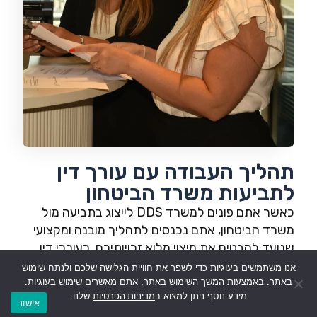
תהליך העבודה עם עורך דין
לתביעות משרד הביטחון
כאשר אתם פונים למשרד DDS לייצוג בתביעה מול
משרד הביטחון, אתם נכנסים לתהליך מובנה ומקצועי
שנועד להבטיח את מיצוי מלוא זכויותיכם. כעורכי דין
המתמחים בתביעות נגד משרד הביטחון, אנו מלווים
אנו משתמשים בעוגיות כדי לשפר את חוויית הגלישה שלכם ולנתח שימוש
אתכם בכל שלב בדרך.
באתר. באמצעות המשך השימוש באתר, אתם מאשרים שימוש בעוגיות.
מידע נוסף ניתן למצוא ב
מדיניות הפרטיות
שלנו.
וואטסאפ
טלפון
אישור
הערכה ראשונית של המקרה