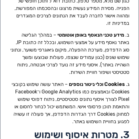
כגון שם מלא, מספר טלפון, כתובת דוא"ל ותוכן חופשי של
הפנייה. מסירת המידע נעשית מרצונו ובהסכמתו המפורשת,
ומהווה אישור לחברה לעבד את הנתונים לצרכים המוגדרים
במדיניות זו.
ב.
מידע טכני הנאסף באופן אוטומטי
– במהלך הגלישה
באתר נאסף מידע על אמצעי השימוש, ובכלל זה כתובת IP,
סוג הדפדפן, מערכת ההפעלה, מיקום גיאוגרפי משוער, ונתוני
שימוש שונים (כגון עמודים שנצפו, פעולות שבוצעו ומשך
השהייה באתר). איסוף מידע זה נועד לצרכי אבטחה, ניתוח
סטטיסטי ושיפור חוויית השירות.
ג.
Cookies וכלי ניטור נוספים
– האתר עושה שימוש בקובצי
Cookies ובאמצעים כמו Google Analytics ו־Facebook
Pixel לצורך איסוף נתונים סטטיסטיים, ניתוח דפוסי שימוש
והתאמת תוכן פרסומי אישי. המשתמש יכול לבחור לחסום או
למחוק Cookies דרך הגדרות הדפדפן, אך פעולה זו עשויה
לפגוע בחוויית השימוש באתר.
3. מטרות איסוף ושימוש