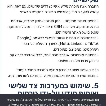
החברה אינה מוכרת מידע אישי לצדדים שלישיים. עם זאת, היא
עשויה להעביר מידע לגורמים חיצוניים במקרים הבאים:
• לספקי שירות מטעמה – כגון שירותי אחסון אתרים, אבטחת
מידע, תחזוקה, מערכות CRM ודיוור – לצורך תפעול ותחזוקה
שוטפים של האתר והשירותים.
• לפלטפורמות פרסום ושיווק דיגיטלי כדוגמת (Google,
Meta, LinkedIn, TikTok), לצורך הפעלת כלי ניטור,
רימרקטינג וקמפיינים ממוקדים.
• לרשויות מוסמכות או לכל גורם אחר, ככל שהדבר נדרש על
פי חוק או צו של בית משפט.
כל צד שלישי שמקבל מידע מטעם החברה מחויב לעמוד
בחובות שמירת סודיות ואבטחת מידע, בהתאם להוראות הדין.
5. שימוש במערכות צד שלישי
ואיסוף מידע על-ידי גורמים
חיצוניים
אנו משתמשים בעוגיות כדי לשפר את חוויית הגלישה שלכם ולנתח שימוש
באתר. באמצעות המשך השימוש באתר, אתם מאשרים שימוש בעוגיות.