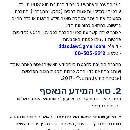
בעל המאגר והאחראי על עיבוד הנתונים הוא 'DDS משרד
עורכי דין לנזיקין ותאונות דרכים' (להלן: "החברה"). החברה
מפעילה את האתר ומנהלת מאגר מידע הרשום או כזה החייב
ברישום, בהתאם להוראות הדין.
לצורך יצירת קשר עם נציגי החברה בכל עניין הנוגע למדיניות
פרטיות זו, ניתן לפנות באמצעות:
• דוא"ל:
ddso.law@gmail.com
• טלפון:
08-385-2218
החברה מחויבת להבטיח כי המידע האישי הנאסף באתר יעובד
וינותב בהתאם לדין החל, לרבות תקנות הגנת הפרטיות
(אבטחת מידע), התשע"ז–2017.
2. סוגי המידע הנאסף
החברה אוספת ומעבדת מידע על משתמשי האתר בשלוש
דרכים מרכזיות:
א.
מידע שמוסר המשתמש ביוזמתו
– כאשר המשתמש ממלא
טופס ליצירת קשר באתר, הוא מתבקש להזין פרטים אישיים